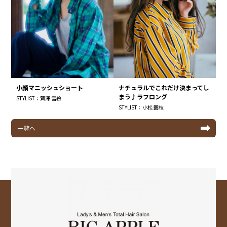
小顔マニッシュショート
ナチュラルでこれだけ決まってし
まう♪ラフロング
STYLIST：賀澤 雪絵
STYLIST：小松 園枝
一覧へ