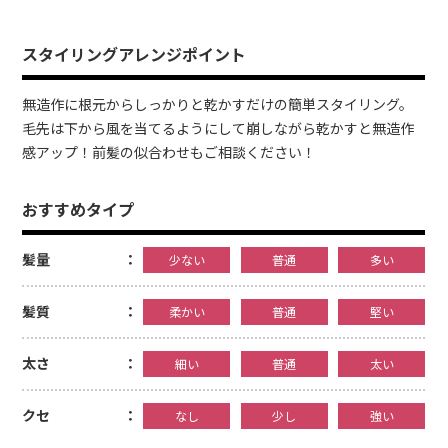
スタイリングアレンジポイント
無造作に根元からしっかりと乾かすだけの簡単スタイリング。
毛先は下から風を当てるようにして崩しながら乾かすと無造作
感アップ！前髪の似合わせもご相談ください！
おすすめタイプ
髪量
少ない
普通
多い
髪質
柔かい
普通
堅い
太さ
細い
普通
太い
クセ
なし
少し
強い