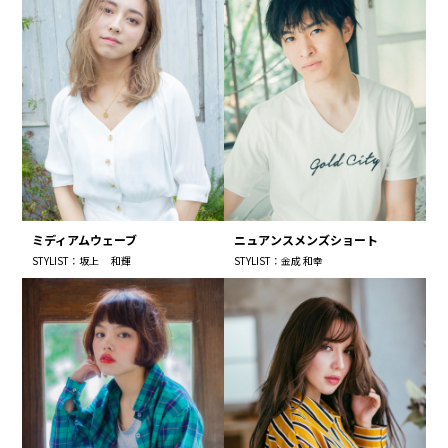
ミディアムウェーブ
ニュアンスメンズショート
STYLIST：坂上 和輝
STYLIST：金成 和幸