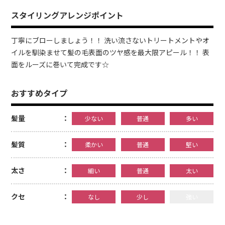
スタイリングアレンジポイント
丁寧にブローしましょう！！ 洗い流さないトリートメントやオ
イルを馴染ませて髪の毛表面のツヤ感を最大限アピール！！ 表
面をルーズに巻いて完成です☆
おすすめタイプ
髪量
少ない
普通
多い
髪質
柔かい
普通
堅い
太さ
細い
普通
太い
クセ
なし
少し
強い