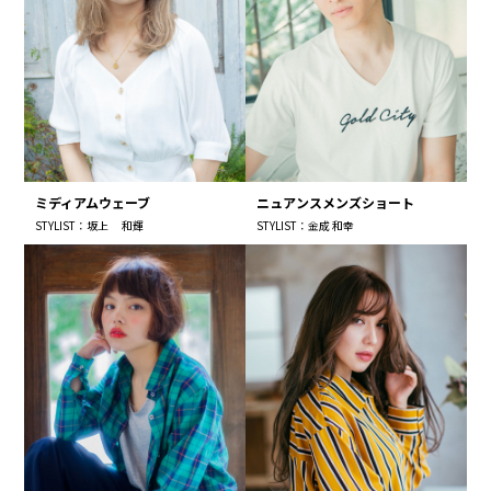
ミディアムウェーブ
ニュアンスメンズショート
STYLIST：坂上 和輝
STYLIST：金成 和幸