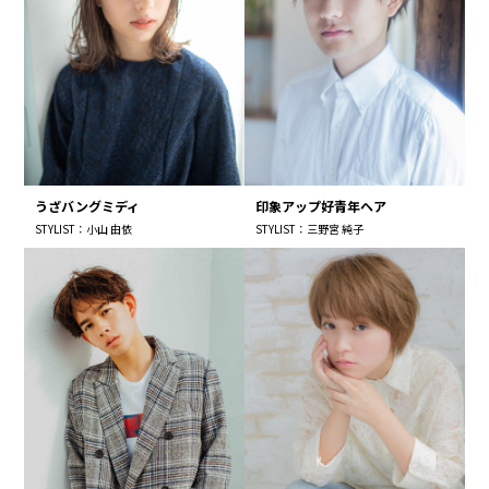
うざバングミディ
印象アップ好青年ヘア
STYLIST：小山 由依
STYLIST：三野宮 純子