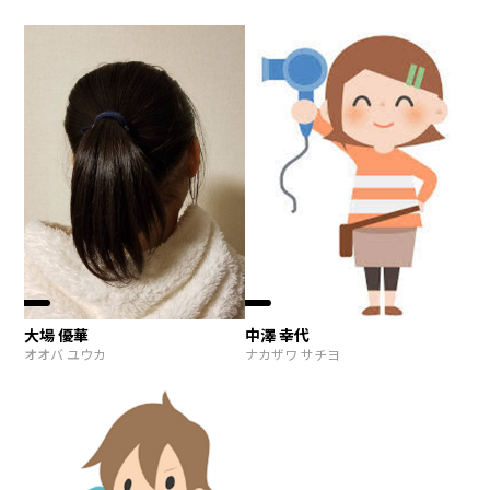
大場 優華
中澤 幸代
オオバ ユウカ
ナカザワ サチヨ