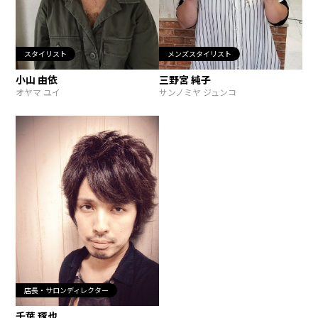
スタイリスト
メンズスタイリスト
小山 由依
三野宮 純子
オヤマ ユイ
サンノミヤ ジュンコ
店長・サロンディレクター
千葉 琢也