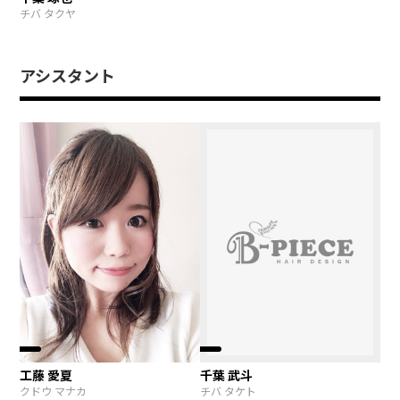
チバ タクヤ
アシスタント
工藤 愛夏
千葉 武斗
クドウ マナカ
チバ タケト