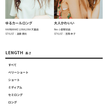
ゆるカールロング
大人かわいい
HAIR&MAKE LUNALUNA 天童店
Rex 小倉駅前店
STYLIST：遠藤 貴則
STYLIST：宮西 幸子
LENGTH
長さ
すべて
ベリーショート
ショート
ミディアム
セミロング
ロング