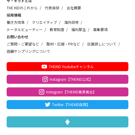
ザ・キッドとは
THE KIDのこれから
代表挨拶
会社概要
採用情報
働き方改革
クリエイティブ
海外研修
トータルビューティー
教育制度
福利厚生
募集要項
お問い合わせ
ご質問・ご要望など
取材・広報・PRなど
区画貸しについて
店舗サンプリングについて
THEKID Youtubeチャンネル
Instagram【THEKID公式】
Instagram【THEKID美男美女】
Twitter【THEKID採用】