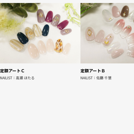
定額アートＣ
定額アートＢ
NAILIST：高瀬 ほたる
NAILIST：佐藤 千慧