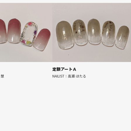
定額アートＡ
千慧
NAILIST：高瀬 ほたる