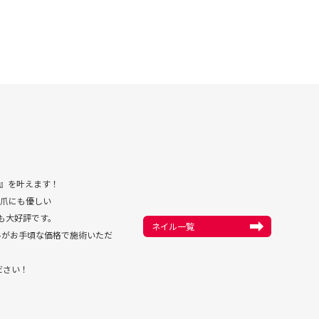
』を叶えます！
爪にも優しい
も大好評です。
ネイル一覧
ルがお手頃な価格で施術いただ
ださい！