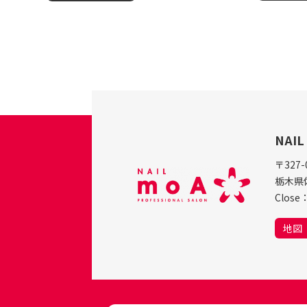
NAI
〒327-
栃木県
Clos
地図