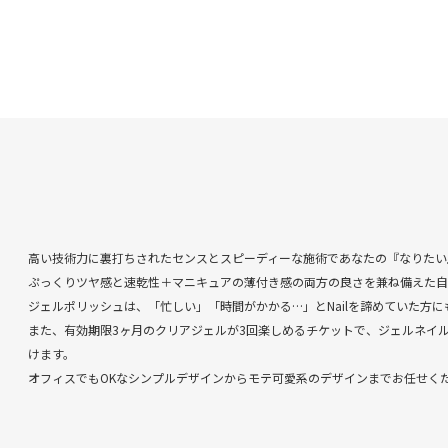
高い技術力に裏打ちされたセンスとスピーディーな施術であなたの『なりたい
ぷっくりツヤ感と速乾性＋マニキュアの薄付き感の両方の良さを兼ね備えた自
ジェルポリッシュは、「忙しい」「時間がかかる…」とNailを諦めていた方に
また、有効期限3ヶ月のクリアジェルが3回楽しめるチケットで、ジェルネイ
けます。
オフィスでもOKなシンプルデザインからモテ可愛系のデザインまでお任せく