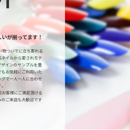
PT
しいが揃ってます！
い物ついでに立ち寄れる
品ネイルから愛されモテ
デザインのサンプルを豊
でもお気軽にご利用いた
ングで一人一人に合わせ
す。
同お客様にご満足頂ける
みのご来店も大歓迎です