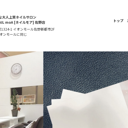
な大人上質ネイルサロン
トップ
L moA [ネイルモア] 佐野店
町1324-1 イオンモール佐野新都市2F
ose：イオンモールに同じ